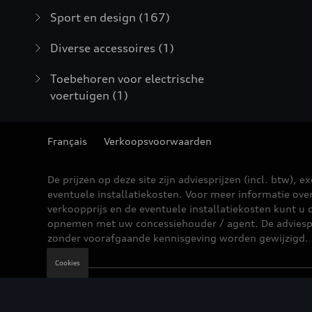
Sport en design
(167)
Diverse accessoires
(1)
Toebehoren voor electrische
voertuigen
(1)
Français
Verkoopsvoorwaarden
De prijzen op deze site zijn adviesprijzen (incl. btw), ex
eventuele installatiekosten. Voor meer informatie ove
verkoopprijs en de eventuele installatiekosten kunt u 
opnemen met uw concessiehouder / agent. De adviesp
zonder voorafgaande kennisgeving worden gewijzigd.
Cookies
Wettelijke bepalingen
Cookie Policy
Privacybe