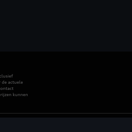
clusief
r de actuele
contact
rijzen kunnen
leid
© 2026 D'Ieteren