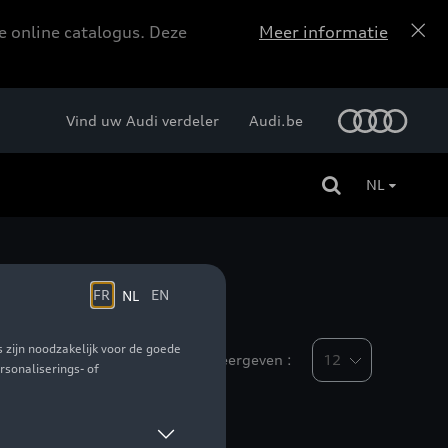
e online catalogus. Deze
Meer informatie
Vind uw Audi verdeler
Audi.be
NL
Weergeven :