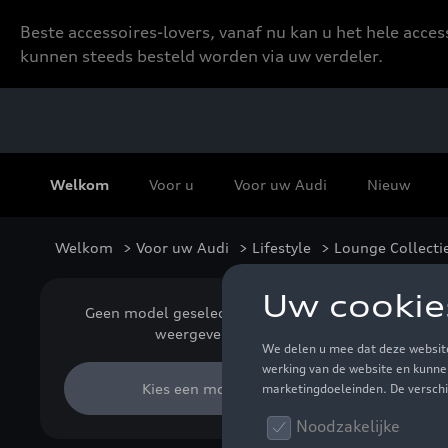
Beste accessoires-lovers, vanaf nu kan u het hele acce
kunnen steeds besteld worden via uw verdeler.
Welkom
Voor u
Voor uw Audi
Nieuw
Welkom
>
Voor uw Audi
>
Lifestyle
>
Lounge Collecti
Kl
Geen model geselecteerd (Alles
weergeven)
Kies een model