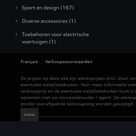
Sport en design
(167)
Diverse accessoires
(1)
Toebehoren voor electrische
voertuigen
(1)
Français
Verkoopsvoorwaarden
De prijzen op deze site zijn adviesprijzen (incl. btw), ex
eventuele installatiekosten. Voor meer informatie ove
verkoopprijs en de eventuele installatiekosten kunt u 
opnemen met uw concessiehouder / agent. De adviesp
zonder voorafgaande kennisgeving worden gewijzigd.
Cookies
Wettelijke bepalingen
Cookie Policy
Privacybe