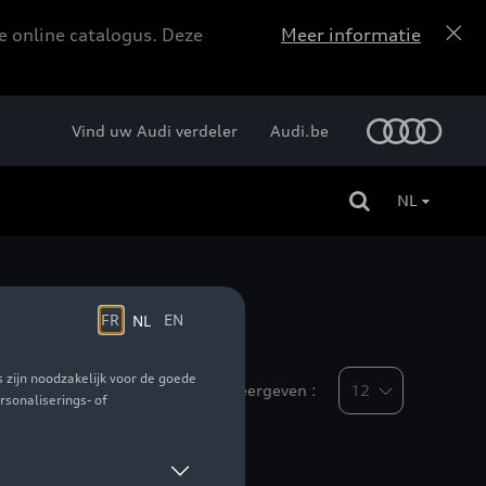
e online catalogus. Deze
Meer informatie
Vind uw Audi verdeler
Audi.be
NL
Weergeven :