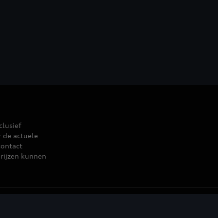
clusief
r de actuele
contact
rijzen kunnen
leid
© 2026 D'Ieteren