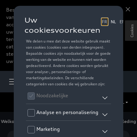
Beste accessoires-lovers,
Meer informatie
vanaf nu kan u het hele
accessoire assortiment van
Cookies
uw favoriete merk
terugvinden in de online
catalogus. Deze kunnen
steeds besteld worden via
uw verdeler.
NL
Welkom
>
Voor uw Audi
>
Lifestyle
>
GTI Collectie
> Kleding