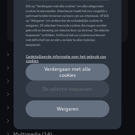
Geen model geselecteerd (Alles weergeven)
Kies een model
Zomeraccessoires
(7)
Winteraccessoires
(20)
Packs
(38)
E-mobiliteit
(6)
Transport
(94)
Comfort en bescherming
(373)
Multimedia
(14)