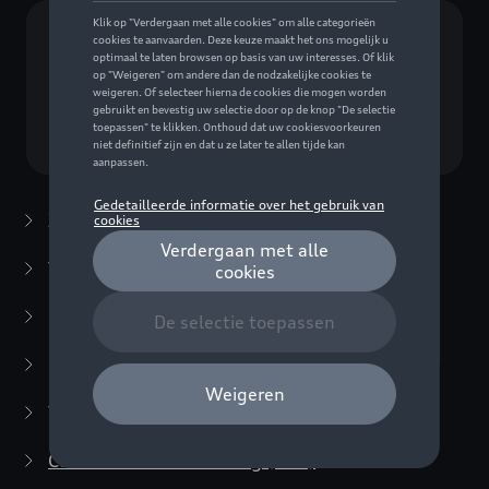
Geen model geselecteerd (Alles weergeven)
Kies een model
Zomeraccessoires
(7)
Winteraccessoires
(20)
Packs
(38)
E-mobiliteit
(6)
Transport
(94)
Comfort en bescherming
(373)