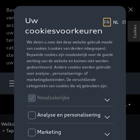
Beste accessoires-lovers,
Meer informatie
vanaf nu kan u het hele
accessoire assortiment van
Cookies
uw favoriete merk
terugvinden in de online
catalogus. Deze kunnen
steeds besteld worden via
uw verdeler.
NL
Welkom
>
Voor uw Audi
>
Comfort en bescherming
> Tapijten