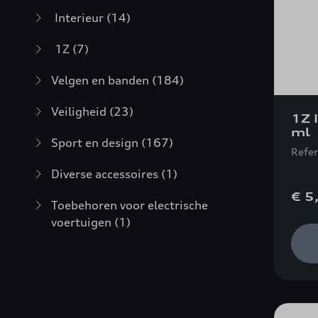
Interieur
(14)
1Z
(7)
Velgen en banden
(184)
Veiligheid
(23)
1Z 
ml
Sport en design
(167)
Refe
Diverse accessoires
(1)
€ 5
Toebehoren voor electrische
voertuigen
(1)