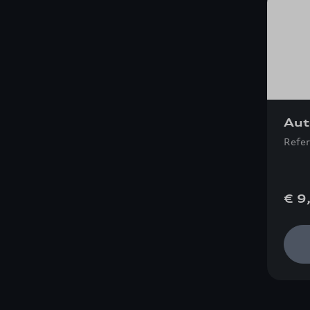
Aut
Refe
€ 9