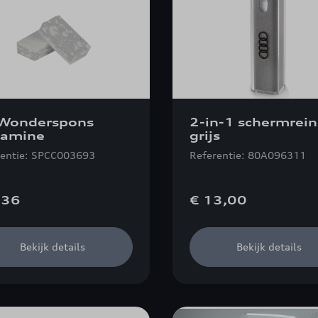
Wonderspons
2-in-1 schermrein
amine
grijs
rentie: SPCC003693
Referentie: 80A096311
,36
€ 13,00
Bekijk details
Bekijk details