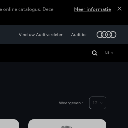
e online catalogus. Deze
Meer informatie
Vind uw Audi verdeler
Audi.be
NL
Weergeven :