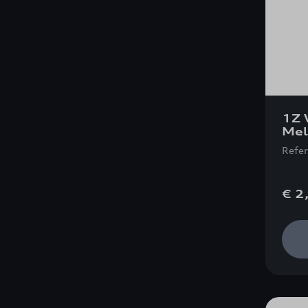
1Z 
Mel
Refe
€ 2