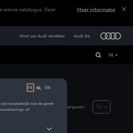
e online catalogus. Deze
Meer informatie
Vind uw Audi verdeler
Audi.be
NL
Weergeven :