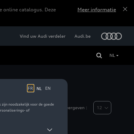
e online catalogus. Deze
Meer informatie
Vind uw Audi verdeler
Audi.be
NL
Weergeven :