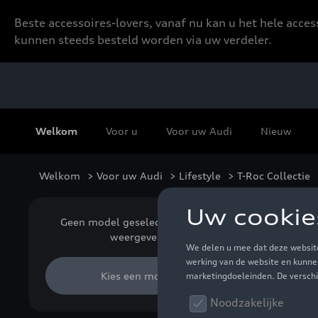
Beste accessoires-lovers, vanaf nu kan u het hele acce
kunnen steeds besteld worden via uw verdeler.
Welkom
Voor u
Voor uw Audi
Nieuw
Welkom
>
Voor uw Audi
>
Lifestyle
>
T-Roc Collectie
Acc
Geen model geselecteerd (Alles
weergeven)
Kies een model