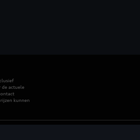
clusief
r de actuele
contact
rijzen kunnen
leid
© 2026 D'Ieteren