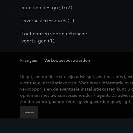
Sport en design
(167)
Diverse accessoires
(1)
Toebehoren voor electrische
voertuigen
(1)
Français
Verkoopsvoorwaarden
De prijzen op deze site zijn adviesprijzen (incl. btw), ex
eventuele installatiekosten. Voor meer informatie ove
verkoopprijs en de eventuele installatiekosten kunt u 
opnemen met uw concessiehouder / agent. De adviesp
zonder voorafgaande kennisgeving worden gewijzigd.
Cookies
Wettelijke bepalingen
Cookie Policy
Privacybe