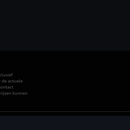
clusief
r de actuele
contact
rijzen kunnen
leid
© 2026 D'Ieteren