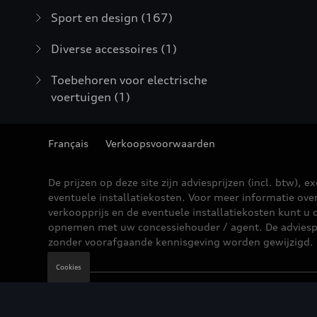
Sport en design
(167)
Diverse accessoires
(1)
Toebehoren voor electrische
voertuigen
(1)
Français
Verkoopsvoorwaarden
De prijzen op deze site zijn adviesprijzen (incl. btw), ex
eventuele installatiekosten. Voor meer informatie ove
verkoopprijs en de eventuele installatiekosten kunt u 
opnemen met uw concessiehouder / agent. De adviesp
zonder voorafgaande kennisgeving worden gewijzigd.
Cookies
Wettelijke bepalingen
Cookie Policy
Privacybe