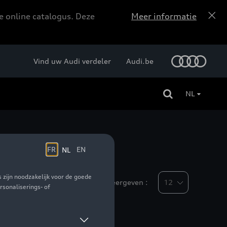
e online catalogus. Deze
Meer informatie
Vind uw Audi verdeler
Audi.be
NL
Weergeven :