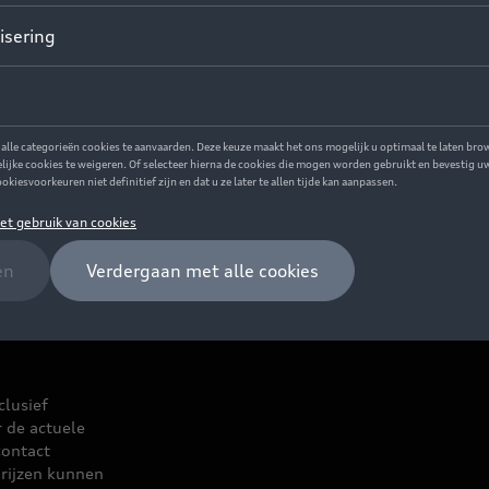
clusief
r de actuele
contact
rijzen kunnen