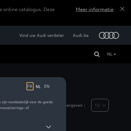
e online catalogus. Deze
Meer informatie
Vind uw Audi verdeler
Audi.be
NL
Weergeven :