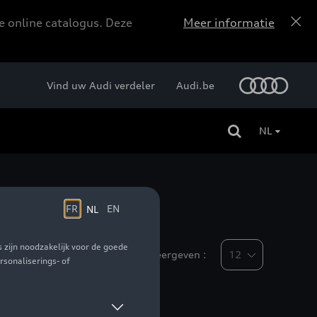
e online catalogus. Deze
Meer informatie
Vind uw Audi verdeler
Audi.be
NL
Weergeven :