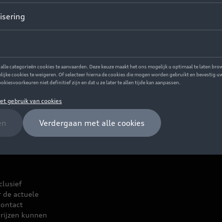
clusief
r de actuele
contact
rijzen kunnen