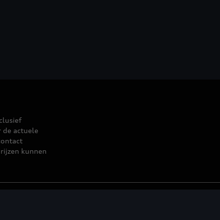
clusief
r de actuele
contact
rijzen kunnen
leid
© 2026 D'Ieteren