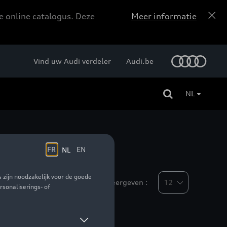
e online catalogus. Deze
Meer informatie
Vind uw Audi verdeler
Audi.be
NL
Weergeven :