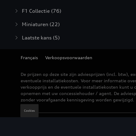
F1 Collectie
(76)
Miniaturen
(22)
Laatste kans
(5)
Français
Verkoopsvoorwaarden
De prijzen op deze site zijn adviesprijzen (incl. btw), ex
eventuele installatiekosten. Voor meer informatie ove
verkoopprijs en de eventuele installatiekosten kunt u 
opnemen met uw concessiehouder / agent. De adviesp
zonder voorafgaande kennisgeving worden gewijzigd.
Cookies
Wettelijke bepalingen
Cookie Policy
Privacybe