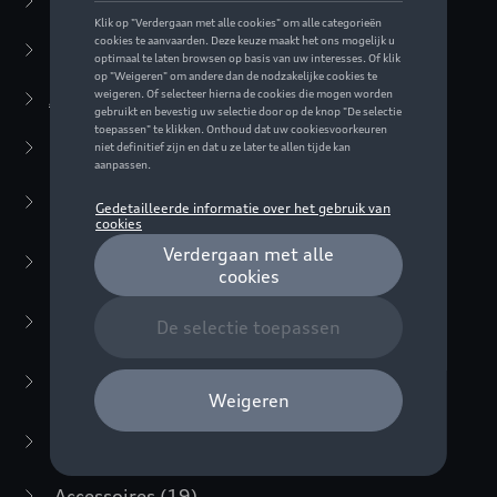
Business Collectie
(59)
Casual Collectie
(57)
Active Collectie
(30)
Kleding
(11)
Mannen
(8)
Jassen
(3)
T-shirts/polos
(2)
Truien
(3)
Vrouwen
(3)
Accessoires
(19)