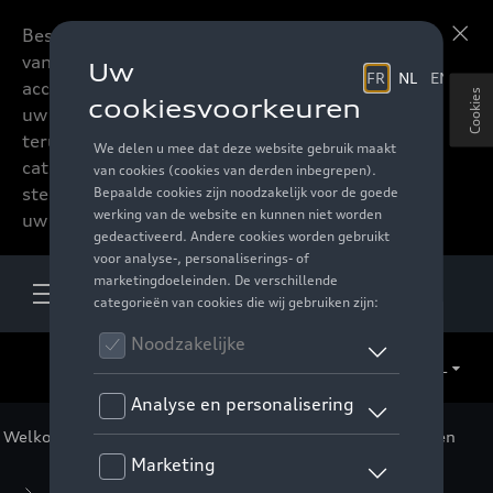
Beste accessoires-lovers,
Meer informatie
vanaf nu kan u het hele
accessoire assortiment van
Cookies
uw favoriete merk
terugvinden in de online
catalogus. Deze kunnen
steeds besteld worden via
uw verdeler.
NL
Welkom
>
Voor u
>
Active Collectie
>
Kleding
> Mannen