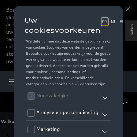
Beste accessoires-lovers,
Meer informatie
vanaf nu kan u het hele
accessoire assortiment van
Cookies
uw favoriete merk
terugvinden in de online
catalogus. Deze kunnen
steeds besteld worden via
uw verdeler.
NL
Welkom
>
Voor u
>
GTI Collectie
>
Kleding
> Jassen