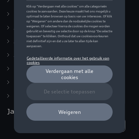
Business Collectie
(59)
Casual Collectie
(57)
Active Collectie
(30)
Audi Sport Collectie
(63)
ADUI collectie
(10)
F1 Collectie
(76)
Miniaturen
(22)
Laatste kans
(5)
Jassen
Weergeven :