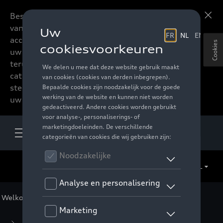
Beste accessoires-lovers,
Meer informatie
vanaf nu kan u het hele
accessoire assortiment van
Cookies
uw favoriete merk
terugvinden in de online
catalogus. Deze kunnen
steeds besteld worden via
uw verdeler.
NL
Welkom
>
Voor u
>
CUPRA
> Essentials Collectie