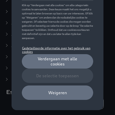
Business Collectie
(59)
Casual Collectie
(57)
Active Collectie
(30)
Audi Sport Collectie
(63)
ADUI collectie
(10)
F1 Collectie
(76)
Miniaturen
(22)
Laatste kans
(5)
Essentials Collectie
Weergeven :