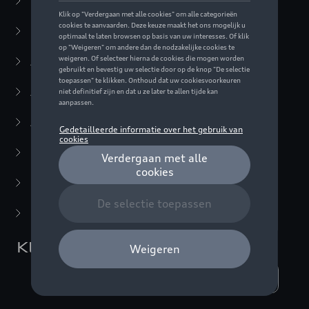
Business Collectie
(59)
Casual Collectie
(57)
Active Collectie
(30)
Audi Sport Collectie
(63)
ADUI collectie
(10)
F1 Collectie
(76)
Miniaturen
(22)
Laatste kans
(5)
Kleding
Weergeven :