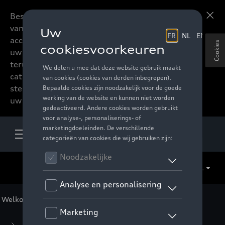
Beste accessoires-lovers,
Meer informatie
vanaf nu kan u het hele
accessoire assortiment van
Cookies
uw favoriete merk
terugvinden in de online
catalogus. Deze kunnen
steeds besteld worden via
uw verdeler.
NL
Welkom
>
Voor u
>
Motorsport Collectie
> Kleding