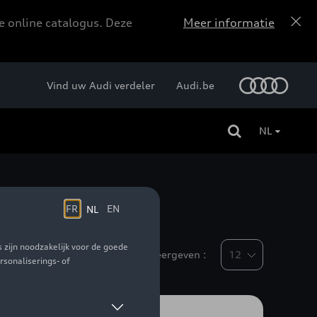
e online catalogus. Deze
Meer informatie
Vind uw Audi verdeler
Audi.be
NL
Weergeven :