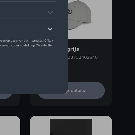
zwart
Audi pet, grijs
400
Referentie: ZZQ3132402640
€ 20,00
Bekijk details