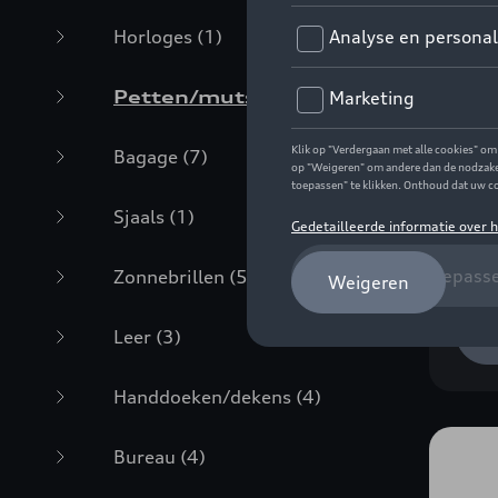
Horloges
(1)
Petten/mutsen
(6)
Bagage
(7)
Aud
zwa
Sjaals
(1)
Refe
€ 2
Zonnebrillen
(5)
Leer
(3)
Handdoeken/dekens
(4)
Bureau
(4)