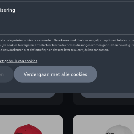
i gebreide muts,
Audi pet e-tron, 
rt/petrol
Referentie: ZZQ3132103
rentie: ZZQ3132300600
0,00
€ 15,00
Bekijk details
Bekijk details