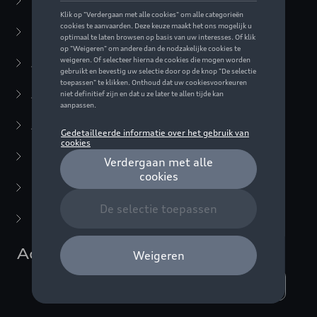
Business Collectie
(59)
Casual Collectie
(57)
Active Collectie
(30)
Audi Sport Collectie
(63)
ADUI collectie
(10)
F1 Collectie
(76)
Miniaturen
(22)
Laatste kans
(5)
Accessoires
Weergeven :