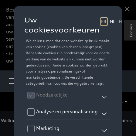
Beste accessoires-lovers,
Meer informatie
vanaf nu kan u het hele
accessoire assortiment van
Cookies
uw favoriete merk
terugvinden in de online
catalogus. Deze kunnen
steeds besteld worden via
uw verdeler.
NL
Welkom
>
Voor u
>
SEAT
>
Original Collectie
> Accessoires