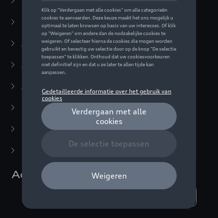
Business Collectie
(59)
Casual Collectie
(57)
Active Collectie
(30)
Audi Sport Collectie
(63)
ADUI collectie
(10)
F1 Collectie
(76)
Miniaturen
(22)
Laatste kans
(5)
Accessoires
Weergeven :