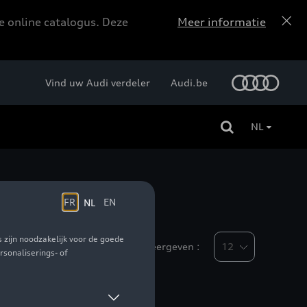
e online catalogus. Deze
Meer informatie
Vind uw Audi verdeler
Audi.be
NL
Weergeven :