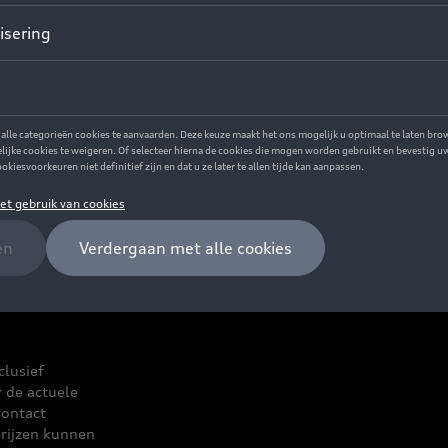
clusief
r de actuele
contact
rijzen kunnen