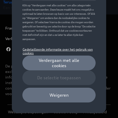
Terug naar de startpagina
Een vraag ?
Neem contact op
Français
Verkoopsvoorwaarden
De prijzen op deze site zijn adviesprijzen (incl. btw),
exclusief eventuele installatiekosten. Voor meer
informatie over de actuele verkoopprijs en de eventuele
installatiekosten kunt u contact opnemen met uw
concessiehouder / agent. De adviesprijzen kunnen zonder
voorafgaande kennisgeving worden gewijzigd.
Wettelijke bepalingen
Cookie Policy
Privacybeleid