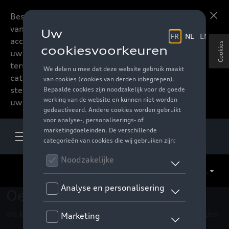
Beste accessoires-lovers,
Meer informatie
vanaf nu kan u het hele
accessoire assortiment van
Cookies
uw favoriete merk
terugvinden in de online
catalogus. Deze kunnen
steeds besteld worden via
uw verdeler.
NL
Oeps !
We kunnen de pagina, de informatie die u zoekt niet vinden