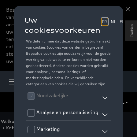
Beste accessoires-lovers,
Meer informatie
vanaf nu kan u het hele
accessoire assortiment van
Cookies
uw favoriete merk
terugvinden in de online
catalogus. Deze kunnen
steeds besteld worden via
uw verdeler.
NL
Welkom
>
Catalogus Audi
>
Comfort en bescherming
>
Kofferschalen
> Detail