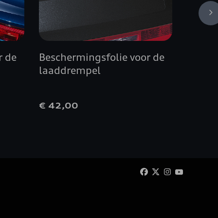
r de
Beschermingsfolie voor de
Opvou
laaddrempel
€ 42,00
€ 40,