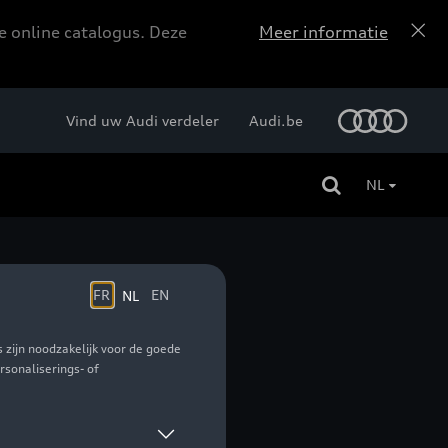
e online catalogus. Deze
Meer informatie
Vind uw Audi verdeler
Audi.be
NL