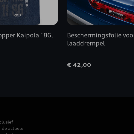
opper Kaipola ´86,
Beschermingsfolie voo
laaddrempel
0
€ 42,00
clusief
r de actuele