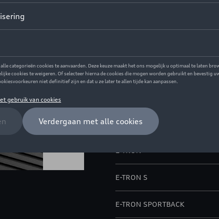
Dit product is momenteel niet
Contacteer uw 
Beschrijving
Kofferschaal
Model(len)
E-TRON
E-TRON S
E-TRON SPORTBACK