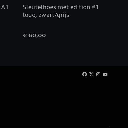
 A1
Sleutelhoes met edition #1
Opber
logo, zwart/grijs
midde
€ 60,00
€ 40,