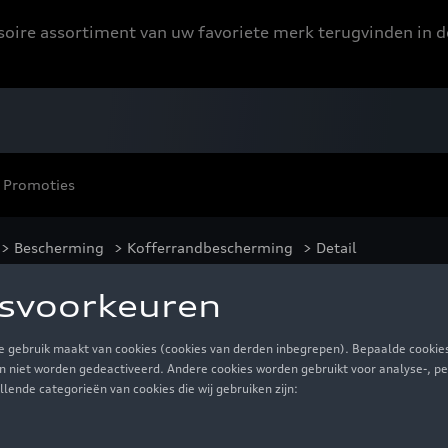
ssoire assortiment van uw favoriete merk terugvinden in d
Promoties
>
Bescherming
>
Kofferrandbescherming
> Detail
e voor de laaddremp
€ 42,00