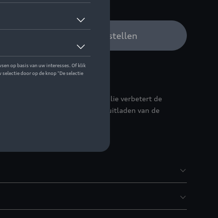
w Audi verdeler om te bestellen
bescherming van doorzichtig folie verbetert de
en beschadiging bij het in- en uitladen van de