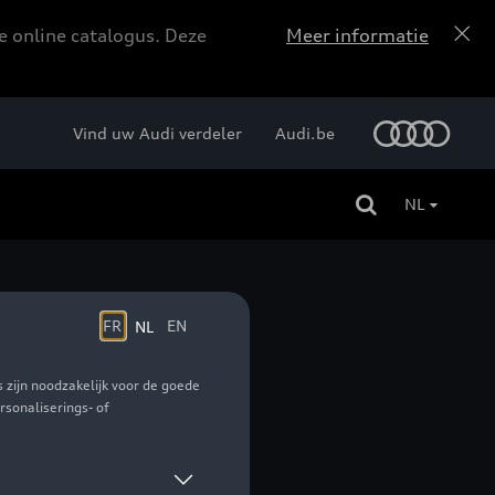
e online catalogus. Deze
Meer informatie
Vind uw Audi verdeler
Audi.be
NL
el