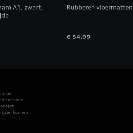
am A1, zwart,
Rubberen vloermatten
jde
0
€ 54,99
clusief
r de actuele
contact
rijzen kunnen