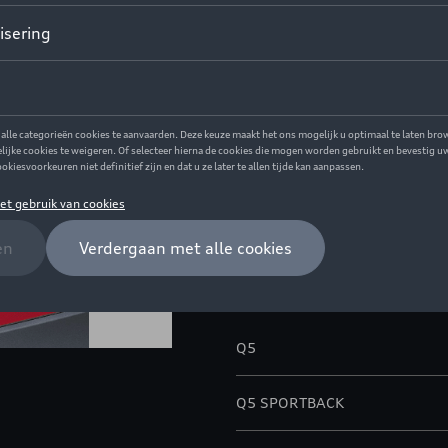
Op voorraad
Contacteer u
Beschrijving
De op maat gemaakte laadrand
bescherming van de bumper teg
bagageruimte.
Model(len)
Q5
Q5 SPORTBACK