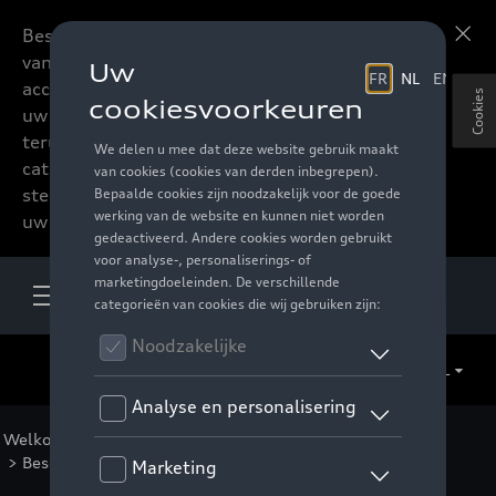
Beste accessoires-lovers,
Meer informatie
vanaf nu kan u het hele
accessoire assortiment van
Cookies
uw favoriete merk
terugvinden in de online
catalogus. Deze kunnen
steeds besteld worden via
uw verdeler.
NL
Welkom
>
Catalogus Audi
>
Comfort en bescherming
>
Bescherming
>
Kofferrandbescherming
> Detail