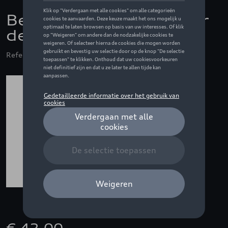
Beschermingsfolie voor
de laaddrempel
Referentie: 4M8061197