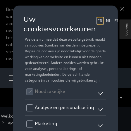
Beste accessoires-lovers,
Meer informatie
vanaf nu kan u het hele
accessoire assortiment van
Cookies
uw favoriete merk
terugvinden in de online
catalogus. Deze kunnen
steeds besteld worden via
uw verdeler.
NL
Welkom
>
Catalogus Audi
>
Comfort en bescherming
>
Tapijten
>
Textiel tapijten
> Detail