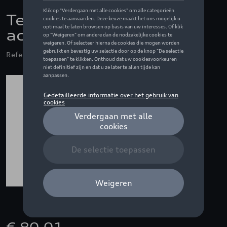
Textiel vloermatten,
achteraan
Referentie: 85E061276 6PS