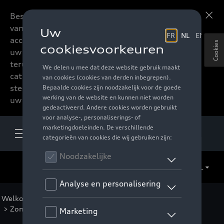
Beste accessoires-lovers,
Meer informatie
vanaf nu kan u het hele
accessoire assortiment van
Cookies
uw favoriete merk
terugvinden in de online
catalogus. Deze kunnen
steeds besteld worden via
uw verdeler.
NL
Welkom
>
Voor u
>
Active Collectie
>
Accessoires
>
Zonnebrillen
> Detail