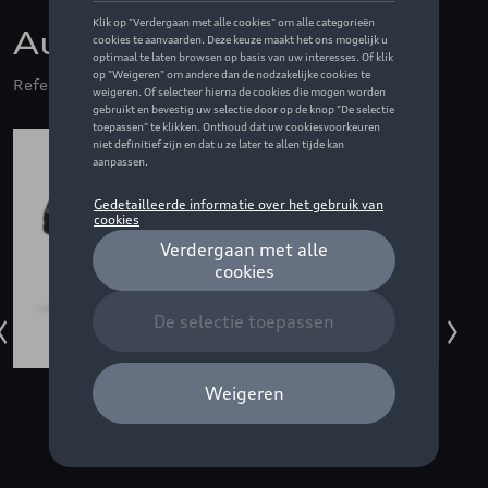
Audi zonnebril, zwart
Referentie: ZZQ3112400500