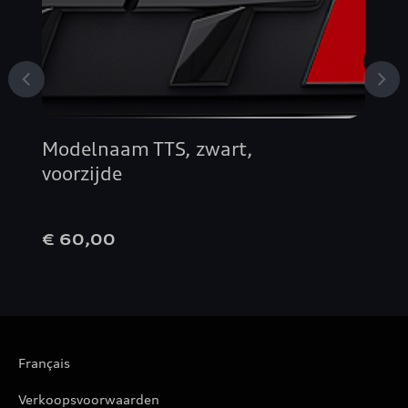
A4 AVANT
A4 BERLINE
A5 AVANT
Modelnaam TTS, zwart,
A5 BERLINE
voorzijde
A5 CABRIOLET
€ 60,00
A5 COUPÉ
A5 SPORTBACK
Français
A6 ALLROAD QUATTRO
Verkoopsvoorwaarden