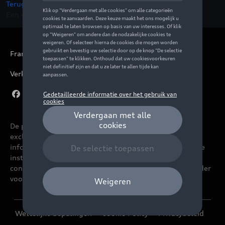
Terug naar de startpagina
Een vraag ?
Neem contact op
Français
Verkoopsvoorwaarden
De prijzen op deze site zijn adviesprijzen (incl. btw),
exclusief eventuele installatiekosten. Voor meer
informatie over de actuele verkoopprijs en de eventuele
installatiekosten kunt u contact opnemen met uw
concessiehouder / agent. De adviesprijzen kunnen zonder
voorafgaande kennisgeving worden gewijzigd.
Wettelijke bepalingen
Cookie Policy
Privacybeleid