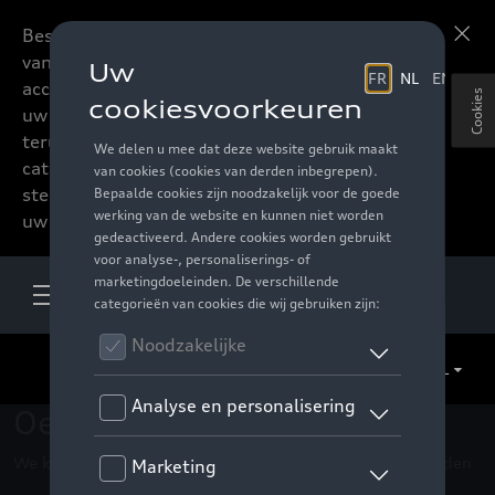
Beste accessoires-lovers,
Meer informatie
vanaf nu kan u het hele
accessoire assortiment van
Cookies
uw favoriete merk
terugvinden in de online
catalogus. Deze kunnen
steeds besteld worden via
uw verdeler.
NL
Oeps !
We kunnen de pagina, de informatie die u zoekt niet vinden