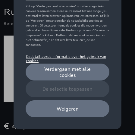
Rubberen vloermatten
Referentie: 8W7061511D 041
€ 48,00