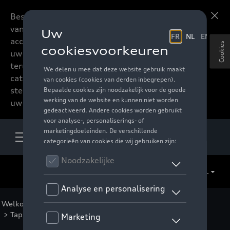
Beste accessoires-lovers,
Meer informatie
vanaf nu kan u het hele
accessoire assortiment van
Cookies
uw favoriete merk
terugvinden in de online
catalogus. Deze kunnen
steeds besteld worden via
uw verdeler.
NL
Welkom
>
Catalogus Audi
>
Comfort en bescherming
>
Tapijten
>
Rubberen tapijten
> Detail