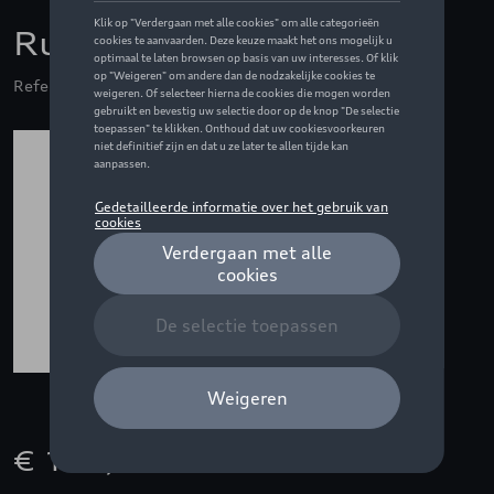
Rubberen vloermatten
Referentie: 85B061221A 041
€ 115,00