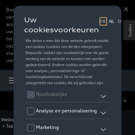
Beste accessoires-lovers,
Meer informatie
vanaf nu kan u het hele
accessoire assortiment van
Cookies
uw favoriete merk
terugvinden in de online
catalogus. Deze kunnen
steeds besteld worden via
uw verdeler.
NL
Welkom
>
Catalogus Audi
>
Comfort en bescherming
>
Tapijten
>
Rubberen tapijten
> Detail