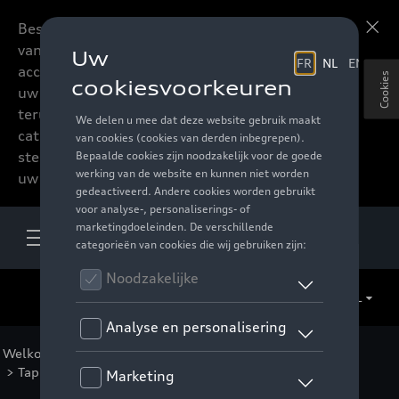
Beste accessoires-lovers,
Meer informatie
vanaf nu kan u het hele
accessoire assortiment van
Cookies
uw favoriete merk
terugvinden in de online
catalogus. Deze kunnen
steeds besteld worden via
uw verdeler.
NL
Welkom
>
Catalogus Audi
>
Comfort en bescherming
>
Tapijten
>
Rubberen tapijten
> Detail