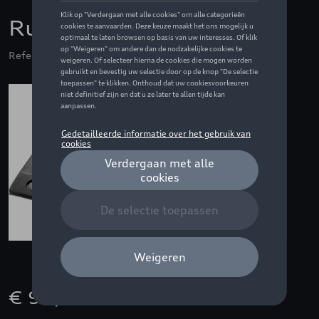
Rubberen vloermatten
Referentie: 80B061221A 041
€ 90,00