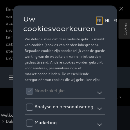
Beste accessoires-lovers,
Meer informatie
vanaf nu kan u het hele
accessoire assortiment van
Cookies
uw favoriete merk
terugvinden in de online
catalogus. Deze kunnen
steeds besteld worden via
uw verdeler.
NL
Welkom
>
Catalogus Audi
>
Transport
>
Allesdragers
>
Dakdragers
> Detail