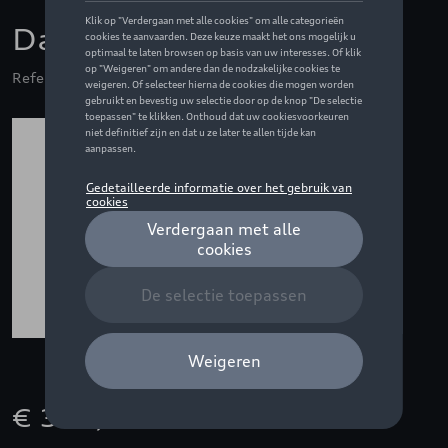
Dakdrager
Referentie: 8B5071126
€ 320,00