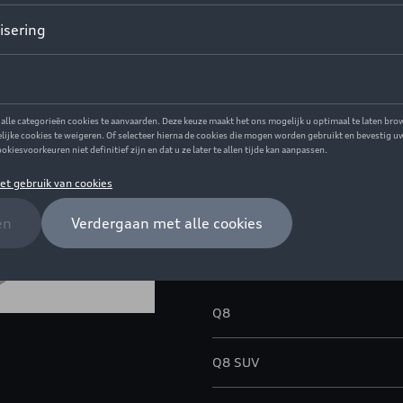
Dit product is momenteel niet
Contacteer uw 
Beschrijving
Versterk het dynamische state
Volsella-design voor bandenm
Wielafstand: 21 mm Banden nie
Model(len)
Q8
Q8 SUV