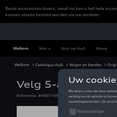
Beste accessoires-lovers, vanaf nu kan u het hele acce
kunnen steeds besteld worden via uw verdeler.
Welkom
Voor u
Voor uw Audi
Nieuw
Welkom
>
Catalogus Audi
>
Velgen en banden
>
Origi
Velg 5-armig in z
Referentie: 4M8071492 LT7