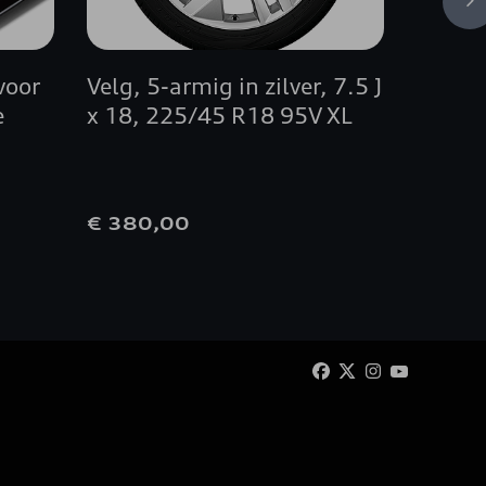
voor
Velg, 5-armig in zilver, 7.5 J
Audi q
e
x 18, 225/45 R18 95V XL
grijs
€ 380,00
€ 22,