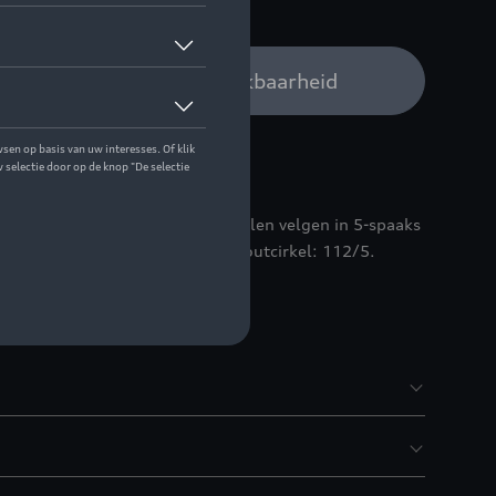
 op stock
Audi verdeler voor beschikbaarheid
ment van uw Audi met lichtmetalen velgen in 5-spaaks
aat 285/40 R22 110Y XL. Wielboutcirkel: 112/5.
t bij de levering inbegrepen.