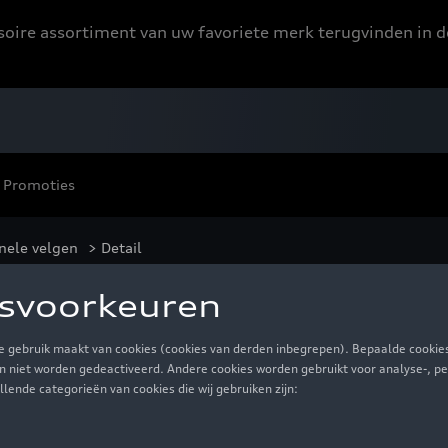
ssoire assortiment van uw favoriete merk terugvinden in d
Promoties
nele velgen
> Detail
wart, 10.0 J x 22, 2
€ 1.120,00