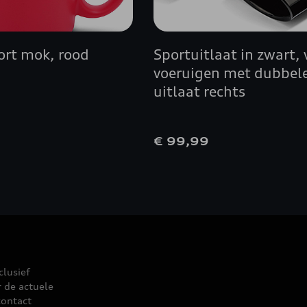
ort mok, rood
Sportuitlaat in zwart, 
voeruigen met dubbel
uitlaat rechts
0
€ 99,99
clusief
r de actuele
contact