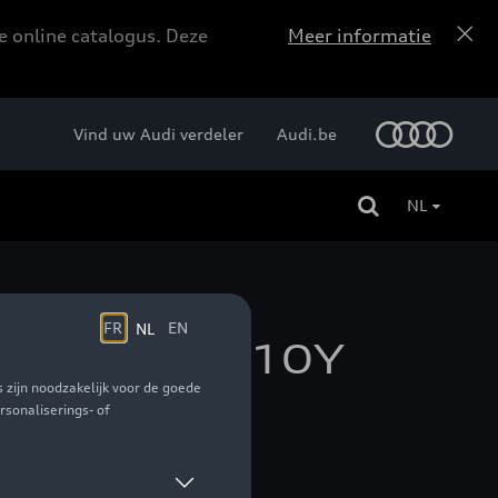
e online catalogus. Deze
Meer informatie
Vind uw Audi verdeler
Audi.be
NL
85/40 R22 110Y