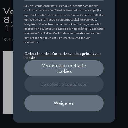
Velg 5-armig in zilver,
8.5 J x 19, 265/55 R19
113H
Referentie: 4M8071499 8Z8