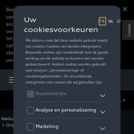
Beste accessoires-lovers,
Meer informatie
vanaf nu kan u het hele
accessoire assortiment van
Cookies
uw favoriete merk
terugvinden in de online
catalogus. Deze kunnen
steeds besteld worden via
uw verdeler.
NL
Welkom
>
Catalogus Audi
>
Velgen en banden
>
Originele velgen
> Detail