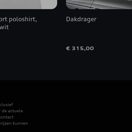
rt poloshirt,
Dakdrager
wit
1
€ 315,00
clusief
r de actuele
contact
rijzen kunnen