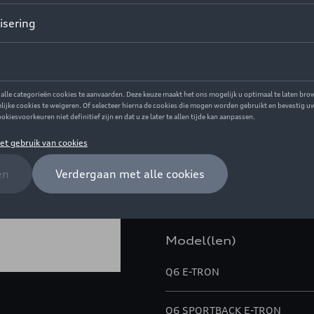
€ 524,99
Dit product is momenteel niet
Contacteer uw 
Beschrijving
Geef uw Audi een nog dynamisc
5-dubbelspaaks dynamisch de
Steekmaat: 130/5. ET-waarde: 
Model(len)
Q6 E-TRON
Q6 SPORTBACK E-TRON