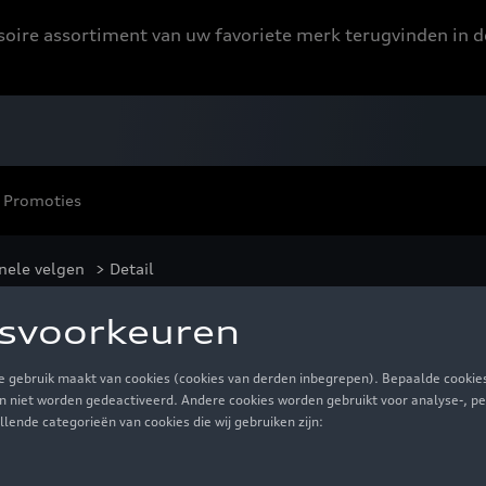
ssoire assortiment van uw favoriete merk terugvinden in d
Promoties
nele velgen
> Detail
aks in grijs, 8.0 J x