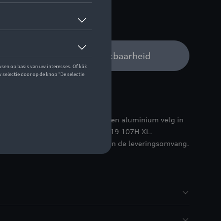
 op stock
Audi verdeler voor beschikbaarheid
here uitstraling - met de gegoten aluminium velg in
sign voor bandenmaat 235/60 R19 107H XL.
40. De band is niet inbegrepen in de leveringsomvang.