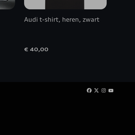
Audi t-shirt, heren, zwart
Velg,
platina
achter
€ 40,00
€ 500