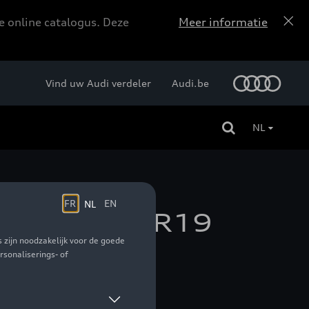
e online catalogus. Deze
Meer informatie
Vind uw Audi verdeler
Audi.be
NL
 19, 235/60 R19