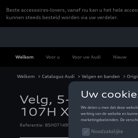
Beste accessoires-lovers, vanaf nu kan u het hele acce
kunnen steeds besteld worden via uw verdeler.
Welkom
Voor u
Voor uw Audi
Nieuw
Welkom
>
Catalogus Audi
>
Velgen en banden
>
Origi
Velg, 5-dubbelspa
107H XL
Referentie: 85H071499B JG3