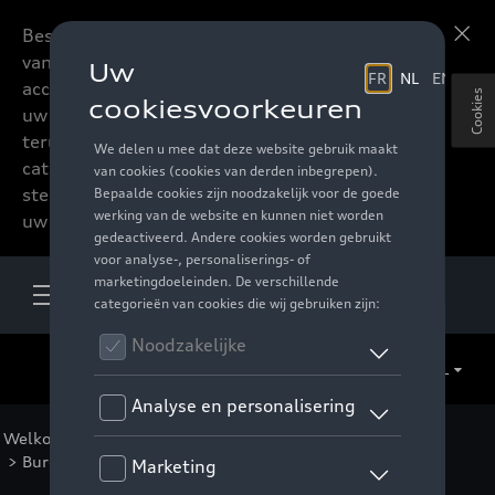
Beste accessoires-lovers,
Meer informatie
vanaf nu kan u het hele
accessoire assortiment van
Cookies
uw favoriete merk
terugvinden in de online
catalogus. Deze kunnen
steeds besteld worden via
uw verdeler.
NL
Welkom
>
Voor u
>
Business Collectie
>
Accessoires
>
Bureau
> Detail