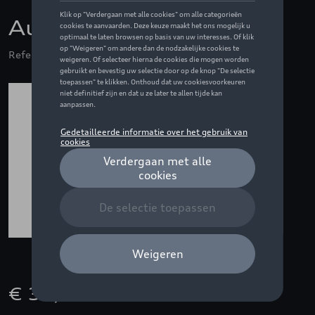
Audi lunch box, zwart
Referentie: ZZQ3292200600
€ 35,01