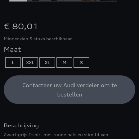
€ 80,01
Minder dan 5 stuks beschikbaar.
Maat
L
XXL
XL
M
S
Contacteer uw Audi verdeler om te
bestellen
Beschrijving
Zwart-grijs T-shirt met ronde hals en slim fit van