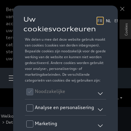
Beste accessoires-lovers,
Meer informatie
vanaf nu kan u het hele
accessoire assortiment van
Cookies
uw favoriete merk
terugvinden in de online
catalogus. Deze kunnen
steeds besteld worden via
uw verdeler.
NL
Welkom
>
Voor u
>
F1 Collectie
>
Kleding
>
Mannen
> Detail