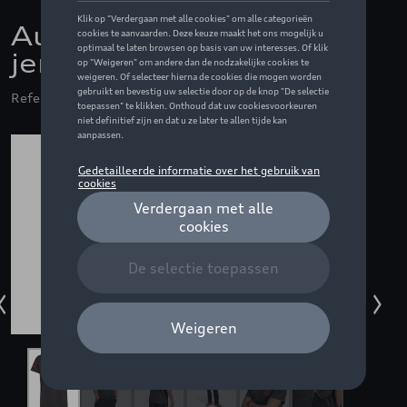
Audi F1 Mechanics
jersey, grijs - 3XL
Referentie: ZZQ3132603107