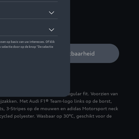
 op stock
3XL
Audi verdeler voor beschikbaarheid
 tricot met opstaande kraag en regular fit. Voorzien van
zijzakken. Met Audi F1® Team-logo links op de borst,
ts, 3-Stripes op de mouwen en adidas Motorsport neck
ycled polyester. Wasbaar op 30°C, geschikt voor de