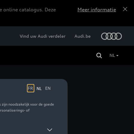
e online catalogus. Deze
Meer informatie
Vind uw Audi verdeler
Audi.be
NL