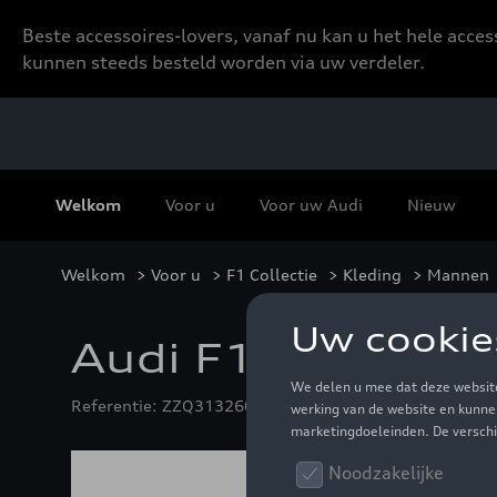
Beste accessoires-lovers, vanaf nu kan u het hele acce
kunnen steeds besteld worden via uw verdeler.
Welkom
Voor u
Voor uw Audi
Nieuw
Welkom
>
Voor u
>
F1 Collectie
>
Kleding
>
Mannen
Audi F1 Fan traini
Referentie: ZZQ3132601403