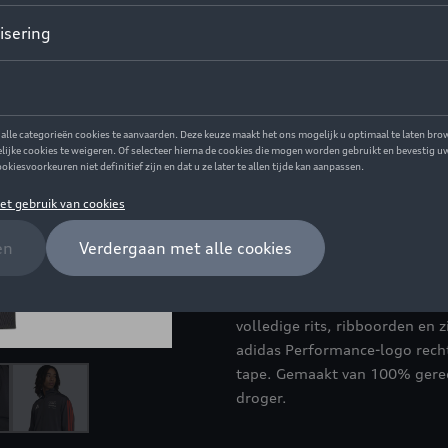
Dit product is momenteel niet
Maat
XL
S
L
XXL
Contacteer uw 
Beschrijving
Trainingsjas in zwart-grijs van
volledige rits, ribboorden en 
adidas Performance-logo rech
tape. Gemaakt van 100% gerec
droger.