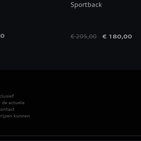
Sportback
00
€ 205,00
€ 180,00
clusief
r de actuele
contact
rijzen kunnen