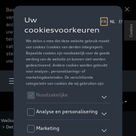
Beste accessoires-lovers,
Meer informatie
vanaf nu kan u het hele
accessoire assortiment van
Cookies
uw favoriete merk
terugvinden in de online
catalogus. Deze kunnen
steeds besteld worden via
uw verdeler.
NL
Welkom
>
Voor u
>
F1 Collectie
>
Kleding
>
Mannen
> Detail