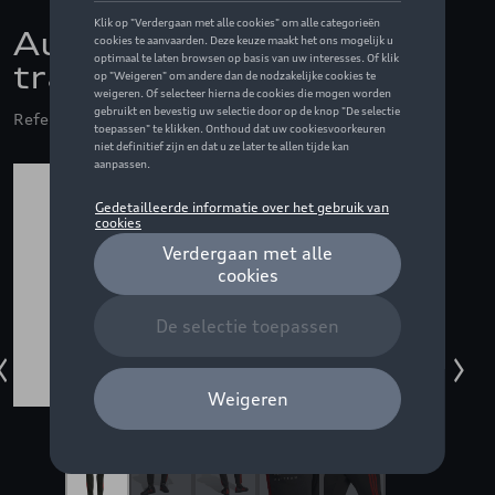
Audi F1 Fan
trainingsbroek, grijs - S
Referentie: ZZQ3132600902