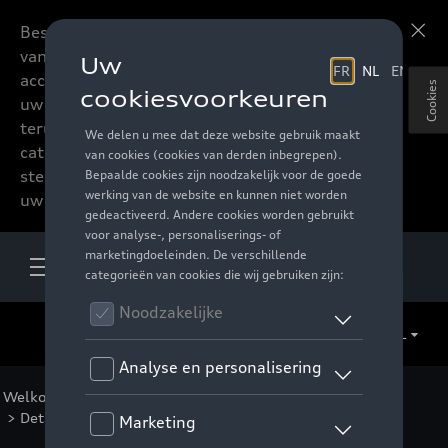
Beste accessoires-lovers,
Meer informatie
vanaf nu kan u het hele
accessoire assortiment van
Cookies
uw favoriete merk
terugvinden in de online
catalogus. Deze kunnen
steeds besteld worden via
uw verdeler.
NL
Welkom
>
Voor u
>
F1 Collectie
>
Kleding
>
Mannen
> Detail