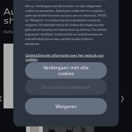
Audi F1 Fan grafisch t-
shirt, wit - XXL
Referentie: ZZQ3132600806