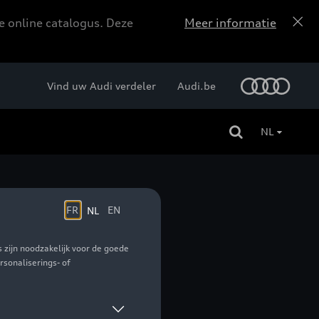
e online catalogus. Deze
Meer informatie
Vind uw Audi verdeler
Audi.be
NL