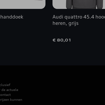
 handdoek
Audi quattro 45.4 hoo
heren, grijs
9
€ 80,01
clusief
r de actuele
contact
rijzen kunnen