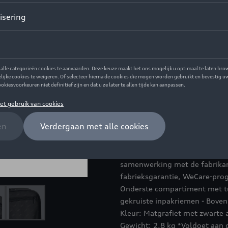
Dit product is momenteel niet
Contacteer uw 
Beschrijving
Lichte hardshell reiskoffer i
exclusief materiaal met meer
dubbele zwenkwielen, 360° dra
combinatieslot - Boven- en zij
branding met Audi-ringen, co
samenwerking met de fabrikan
fabrieksgarantie, WeCare-prog
Onderste compartiment met t
gekruiste inpakriemen - Boven
Kleur: Matgrafiet met zwarte 
Gewicht: 2,8 kg *Voldoet aan 