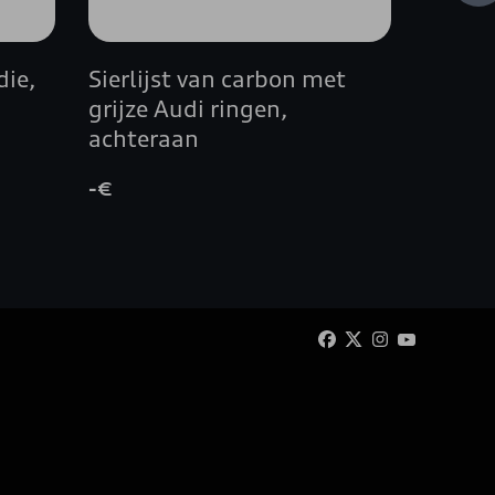
die,
Sierlijst van carbon met
Koffer
grijze Audi ringen,
achteraan
-€
€ 115