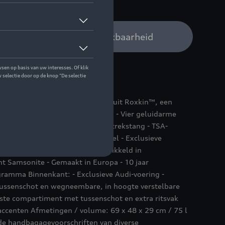
 op stock
Audi verdeler voor beschikbaarheid
n handbagageformaat vervaardigd uit Roxkin™, een
dere lagen - Tweewegrits rondom - Vier geluidarme
aibaar - Uitschuifbare dubbele trekstang - TSA-
handgreep - Uittrekbaar adreslabel - Exclusieve
-branding met Samsonite - Ontwikkeld in
t Samsonite - Gemaakt in Europa - 10 jaar
ramma Binnenkant: - Exclusieve Audi-voering -
ussenschot en wegneembare, in hoogte verstelbare
ste compartiment met tussenschot en extra ritsvak
accenten Afmetingen / volume: 69 x 48 x 29 cm / 75 l
de handbagagevoorschriften van diverse