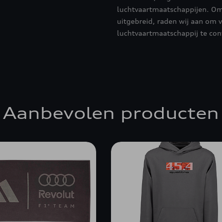
luchtvaartmaatschappijen. Om
uitgebreid, raden wij aan om v
luchtvaartmaatschappij te con
Aanbevolen producten