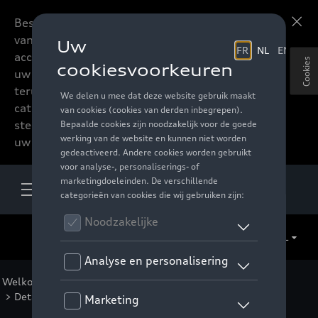
Beste accessoires-lovers,
Meer informatie
vanaf nu kan u het hele
accessoire assortiment van
Cookies
uw favoriete merk
terugvinden in de online
catalogus. Deze kunnen
steeds besteld worden via
uw verdeler.
NL
Welkom
>
Voor u
>
F1 Collectie
>
Kleding
>
Kinderen
> Detail