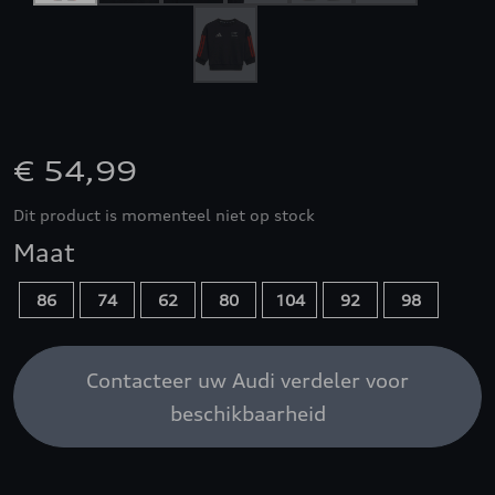
€ 54,99
Dit product is momenteel niet op stock
Maat
86
74
62
80
104
92
98
Contacteer uw Audi verdeler voor
beschikbaarheid