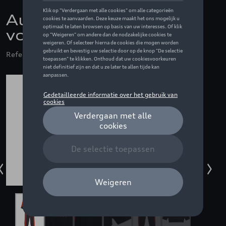
Audi F1 Fan joggingset
voor baby's, grijs - 68
Referentie: ZZQ3202600102