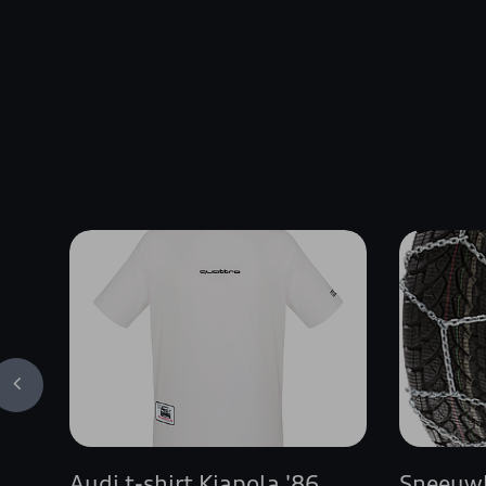
Audi t-shirt Kiapola '86,
Sneeuwk