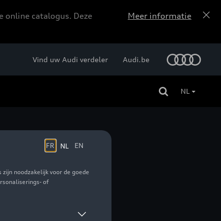
e online catalogus. Deze
Meer informatie
Vind uw Audi verdeler
Audi.be
NL
 - 140