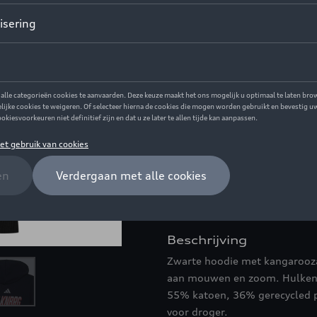
Dit product is momenteel niet
Maat
152
128
164
176
Contacteer uw 
Introductie
wit
Beschrijving
Zwarte hoodie met kangarooza
aan mouwen en zoom. Hulkenb
55% katoen, 36% gerecycled p
voor droger.