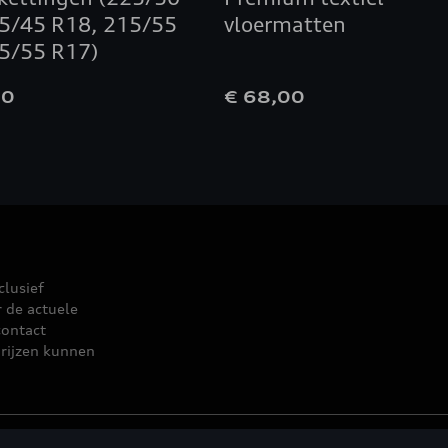
5/45 R18, 215/55
vloermatten
5/55 R17)
00
€ 68,00
clusief
r de actuele
contact
rijzen kunnen
leid
© 2026 D'Ieteren