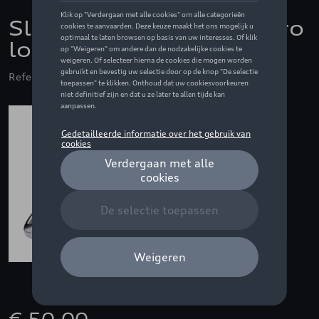
Sleutelhoes met quattro
logo, zilver
Referentie: 4N0071208B Z7G