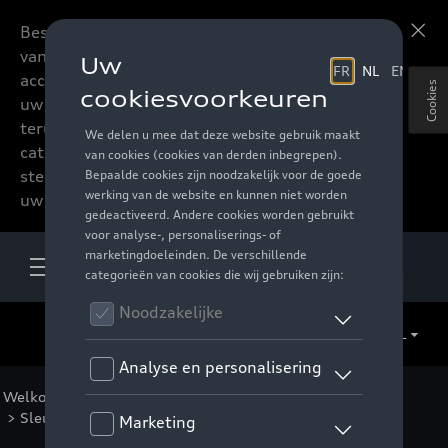
Beste accessoires-lovers,
Meer informatie
vanaf nu kan u het hele
accessoire assortiment van
Cookies
uw favoriete merk
terugvinden in de online
catalogus. Deze kunnen
steeds besteld worden via
uw verdeler.
NL
Welkom
>
Catalogus Audi
>
Comfort en bescherming
>
Sleutelbescherming
> Detail