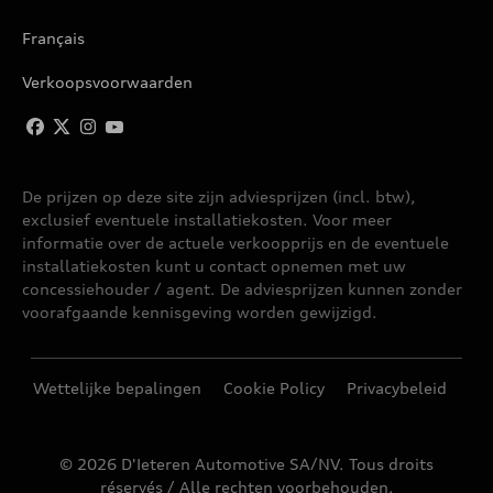
Français
Q8
Verkoopsvoorwaarden
Q8 E-TRON
Q8 SPORTBACK E-TRON
De prijzen op deze site zijn adviesprijzen (incl. btw),
exclusief eventuele installatiekosten. Voor meer
Q8 SUV
informatie over de actuele verkoopprijs en de eventuele
installatiekosten kunt u contact opnemen met uw
RS 3
concessiehouder / agent. De adviesprijzen kunnen zonder
voorafgaande kennisgeving worden gewijzigd.
RS 6 AVANT
Wettelijke bepalingen
Cookie Policy
Privacybeleid
RS 7 SPORTBACK
© 2026 D'Ieteren Automotive SA/NV. Tous droits
RS E-TRON GT
réservés / Alle rechten voorbehouden.