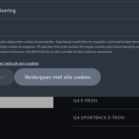
Dit product is momenteel niet
Contacteer uw 
Beschrijving
Exclusieve individualisering 
wordt met plakband op de orig
Model(len)
Q4 E-TRON
Q4 SPORTBACK E-TRON