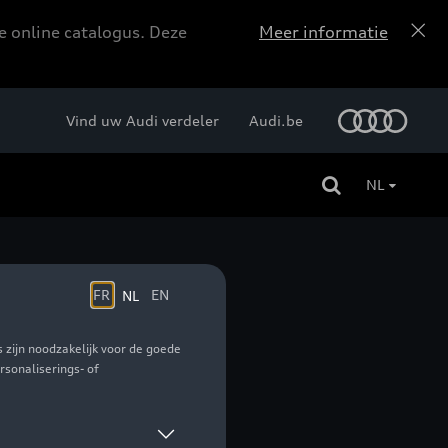
e online catalogus. Deze
Meer informatie
Vind uw Audi verdeler
Audi.be
NL