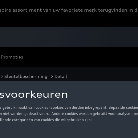
ssoire assortiment van uw favoriete merk terugvinden in d
Promoties
>
Sleutelbescherming
> Detail
4 e-tron logo, zwart
€ 60,00