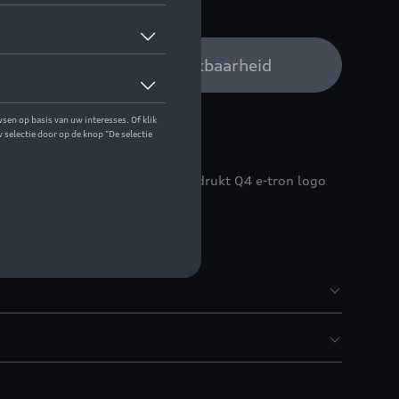
 op stock
Audi verdeler voor beschikbaarheid
- de hoogwaardige hoes met opgedrukt Q4 e-tron logo
inele sleutel bevestigd.