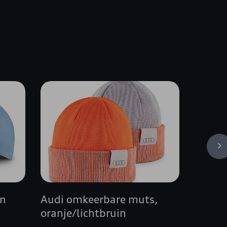
en
Audi omkeerbare muts,
Premiu
oranje/lichtbruin
vloer