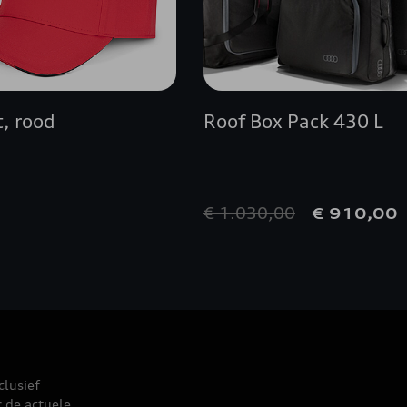
S4
S5
t, rood
Roof Box Pack 430 L
SQ5
TT COUPÉ
0
€ 1.030,00
€ 910,00
TT ROADSTER
TT RS
TTS
clusief
r de actuele