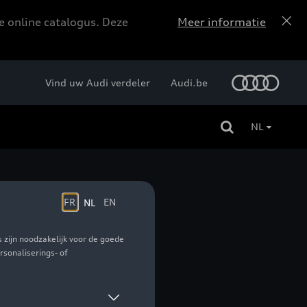
e online catalogus. Deze
Meer informatie
Vind uw Audi verdeler
Audi.be
NL