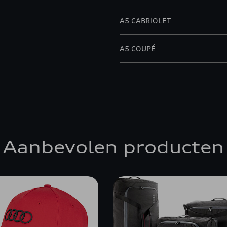
A5 CABRIOLET
A5 COUPÉ
A5 SPORTBACK
Q5
Q5 SPORTBACK
Aanbevolen producten
Q7
RS 4 AVANT
RS 5