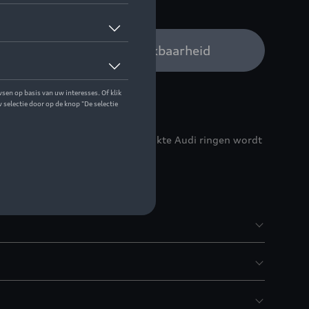
 op stock
Audi verdeler voor beschikbaarheid
- de hoogwaardige hoes met bedrukte Audi ringen wordt
sleutel bevestigd.