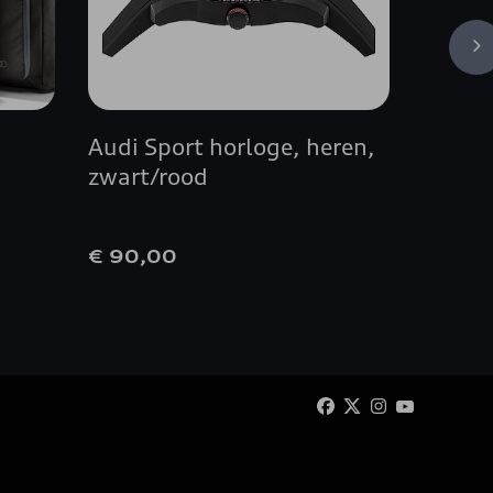
Audi Sport horloge, heren,
Besche
zwart/rood
laadd
€ 90,00
€ 42,