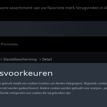
ssoire assortiment van uw favoriete merk terugvinden in d
Promoties
>
Sleutelbescherming
> Detail
udi ringen, zilver
€ 35,01