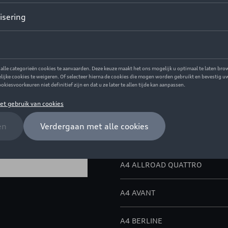
Dit product is momenteel niet
Contacteer uw 
Beschrijving
Exclusieve individualisering 
met plakband op de originele 
Model(len)
A4 ALLROAD QUATTRO
A4 AVANT
A4 BERLINE