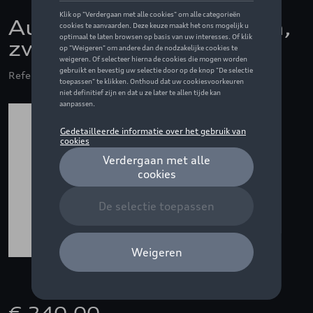
Audi outdoor jas, heren,
zwart - S
Referentie: ZZQ3132400902