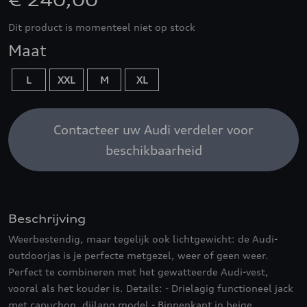
€ 240,00
Dit product is momenteel niet op stock
Maat
L
XXL
M
XL
Contacteer uw Audi verdeler voor
beschikbaarheid
Beschrijving
Weerbestendig, maar tegelijk ook lichtgewicht: de Audi-
outdoorjas is je perfecte metgezel, weer of geen weer.
Perfect te combineren met het gewatteerde Audi-vest,
vooral als het kouder is. Details: - Drielagig functioneel jack
met capuchon, dijlang model - Binnenkant in beige