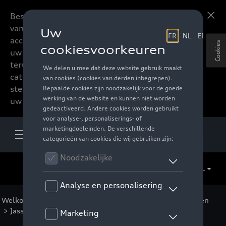
Beste accessoires-lovers,
Meer informatie
vanaf nu kan u het hele
accessoire assortiment van
Cookies
uw favoriete merk
terugvinden in de online
catalogus. Deze kunnen
steeds besteld worden via
uw verdeler.
NL
Welkom
>
Voor u
>
Active Collectie
>
Kleding
>
Mannen
>
Jassen
> Detail