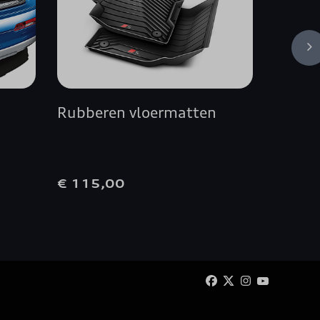
Rubberen vloermatten
Premiu
vloer
€ 115,00
€ 80,