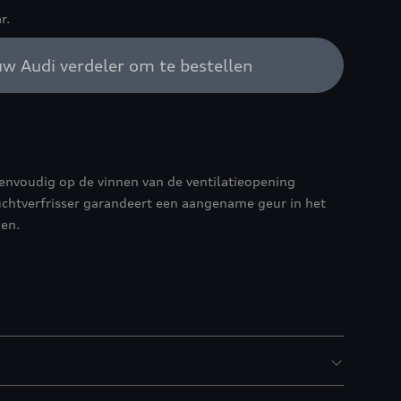
r.
w Audi verdeler om te bestellen
eenvoudig op de vinnen van de ventilatieopening
chtverfrisser garandeert een aangename geur in het
gen.