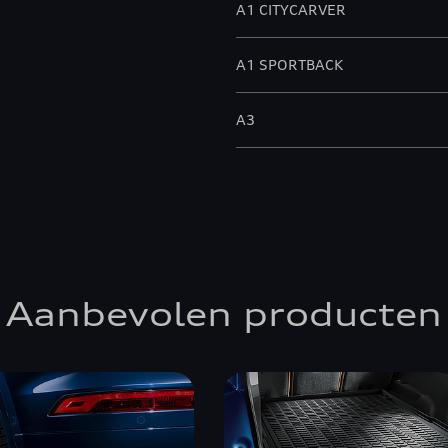
A1 CITYCARVER
A1 SPORTBACK
A3
A3 ALLSTREET
A3 BERLINE
A3 CABRIOLET
Aanbevolen producten
A3 SPORTBACK
A4 ALLROAD QUATTRO