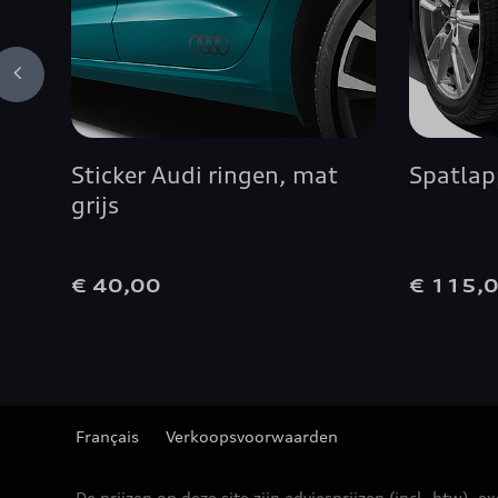
Sticker Audi ringen, mat
Spatlap
grijs
€ 40,00
€ 115,
Français
Verkoopsvoorwaarden
De prijzen op deze site zijn adviesprijzen (incl. btw), ex