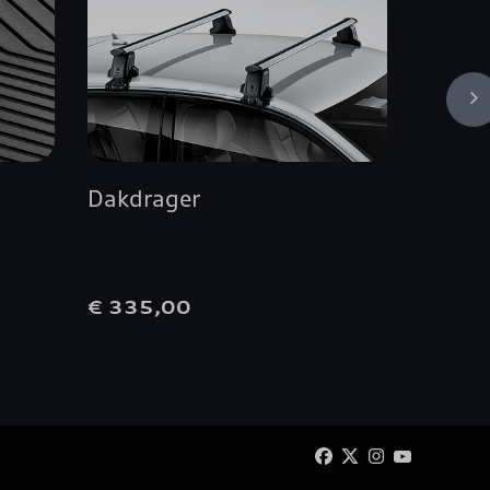
Dakdrager
Audi S
heren,
€ 335,00
€ 35,