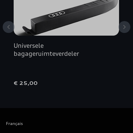
A4 AVANT
A4 BERLINE
A5 AVANT
Universele
A5 BERLINE
bagageruimteverdeler
A5 CABRIOLET
€ 25,00
A5 COUPÉ
A5 SPORTBACK
A6 ALLROAD QUATTRO
Français