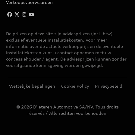
A6 AVANT
Verkoopsvoorwaarden
A6 AVANT E-TRON
De prijzen op deze site zijn adviesprijzen (incl. btw),
A6 BERLINE
exclusief eventuele installatiekosten. Voor meer
informatie over de actuele verkoopprijs en de eventuele
A6 SPORTBACK E-TRON
installatiekosten kunt u contact opnemen met uw
concessiehouder / agent. De adviesprijzen kunnen zonder
voorafgaande kennisgeving worden gewijzigd.
A7 SPORTBACK
A8
Wettelijke bepalingen
Cookie Policy
Privacybeleid
A8 W12
© 2026 D'Ieteren Automotive SA/NV. Tous droits
réservés / Alle rechten voorbehouden.
E-TRON
E-TRON GT